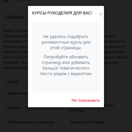
КУРСЫ РУКОДЕЛИЯ ДЛЯ ВАС!
×
Описание
Отзывы
Пряжа Ажурная - яркий представитель летней Пехорской
серии, разработанный по итальянской технологии. Длина нити дает
возможность использовать эту пряжу при вязании как спицами, крючком,
так и на трикотажных машинах. Отличная, богатая и разнообразная карта
цветов и оттенков позволяет даже самой взыскательной вязальщице найти
цвет по вкусу. Несмотря на мягкость нити, пряжа прекрасно держит форму
в изделии. Ниточка полностью оправдывает своё название и идеально
подходит для ажурных узоров.
Бренд
ПЕХОРКА
Длина нити
280
Не показывать
100% мерсеризованный
Состав
хлопок
Принадлежит к коллекции
Ажурная (Пехорка)