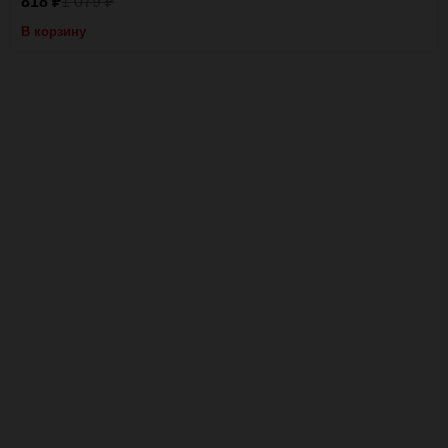
818
1 079
₽
₽
В корзину