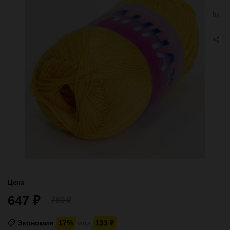
избра
Добав
к
сравн
Цена
647
₽
780
₽
Экономия
17%
или
133
₽