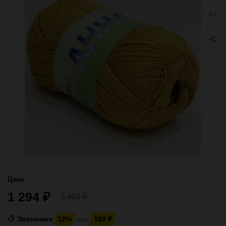
избра
Добав
к
сравн
Цена
1 294
₽
1 463
₽
Экономия
12%
или
169
₽