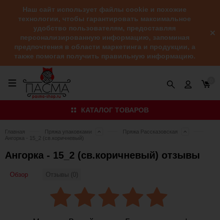
Наш сайт использует файлы cookie и похожие
технологии, чтобы гарантировать максимальное
удобство пользователям, предоставляя
персонализированную информацию, запоминая
предпочтения в области маркетинга и продукции, а
также помогая получить правильную информацию.
0
КАТАЛОГ ТОВАРОВ
Главная
Пряжа упаковками
Пряжа Рассказовская
Ангорка - 15_2 (св.коричневый)
Ангорка - 15_2 (св.коричневый) отзывы
Обзор
Отзывы (0)