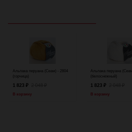
Рекомендуем посмотреть
Альпака перуана (Сеам) - 2804
Альпака перуана (Сеам
(горчица)
(белоснежный)
1 823
2 048
1 823
2 048
₽
₽
₽
₽
В корзину
В корзину