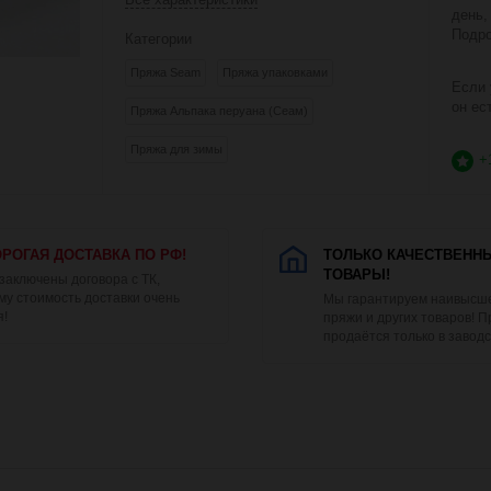
день,
Подро
Категории
Пряжа Seam
Пряжа упаковками
Если 
он ес
Пряжа Альпака перуана (Сеам)
Пряжа для зимы
+
РОГАЯ ДОСТАВКА ПО РФ!
ТОЛЬКО КАЧЕСТВЕНН
ТОВАРЫ!
 заключены договора с ТК,
му стоимость доставки очень
Мы гарантируем наивысше
я!
пряжи и других товаров! 
продаётся только в заводс