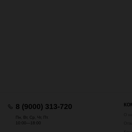
КО
8 (9000) 313-720
О н
Пн, Вт, Ср, Чт, Пт.
10:00—18:00
Отз
Кон