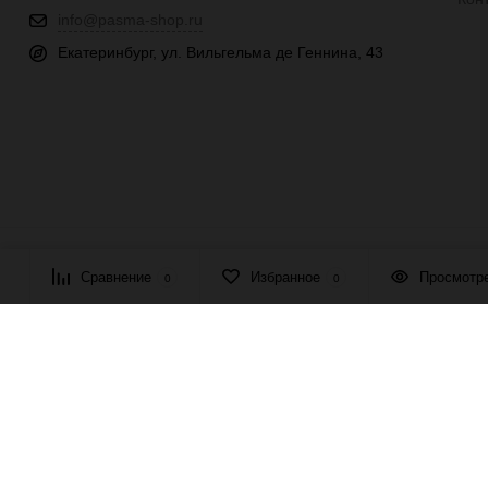
info@pasma-shop.ru
Екатеринбург, ул. Вильгельма де Геннина, 43
© 2026 ПАСМА - универсальный поставщик товаров для рукоде
Сравнение
Избранное
Просмотр
0
0