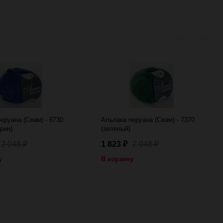
еруана (Сеам) - 6730
Альпака перуана (Сеам) - 7370
рин)
(зеленый)
2 048
1 823
2 048
₽
₽
₽
у
В корзину