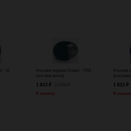
) - 02
Альпака перуана (Сеам) - 7555
Альпака п
(зел.мор.волна)
(ультрама
1 823
2 048
1 823
₽
₽
₽
В корзину
В корзин