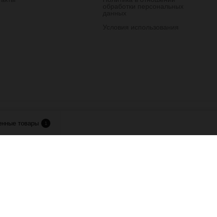
обработки персональных
данных
Условия использования
лия.
енные товары
1