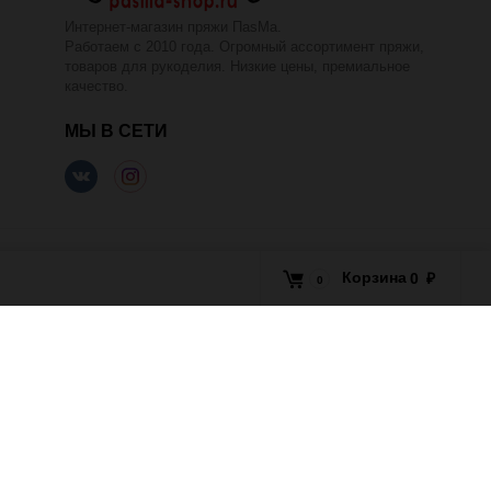
Интернет-магазин пряжи ПаsМа.
Работаем с 2010 года. Огромный ассортимент пряжи,
товаров для рукоделия. Низкие цены, премиальное
качество.
МЫ В СЕТИ
Корзина
0
₽
0