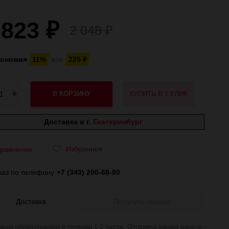
 823
₽
2 048
₽
кономия
11%
или
225
₽
В КОРЗИНУ
КУПИТЬ В 1 КЛИК
Доставка в г.
Екатеринбург
Избранное
равнение
каз по телефону
+7 (343) 200-68-80
Доставка
Получить скидку!
аказ обрабатываем в течении 1-2 часов. Отправка заказа день-в-