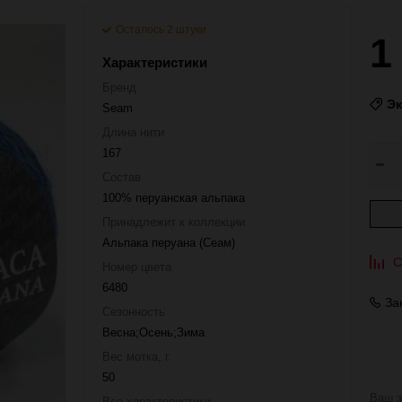
Осталось 2 штуки
1
Характеристики
Бренд
Э
Seam
Длина нити
167
Состав
100% перуанская альпака
Принадлежит к коллекции
Альпака перуана (Сеам)
С
Номер цвета
6480
За
Сезонность
Весна;Осень;Зима
Вес мотка, г
50
Ваш з
Все характеристики