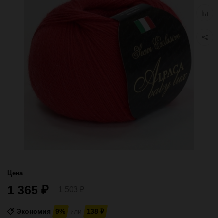
избра
Добав
к
сравн
Цена
1 365
₽
1 503
₽
Экономия
9%
или
138
₽