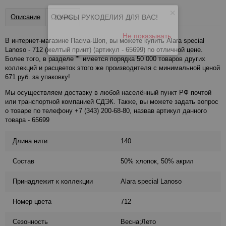
×
КУРСЫ РУКОДЕЛИЯ ДЛЯ ВАС!
Описание
Отзывы
Не показывать
В интернет-магазине Пасма-Шоп, вы можете купить Alara special
Lanoso - 712 (желтый принт) (артикул - 65699) по отличной цене.
Более того, в разделе "" имеется порядка 50 000 товаров других
коллекций и расцветок этого же производителя с минимальной ценой
671 руб. за упаковку!
Мы осуществляем доставку в любой населённый пункт РФ почтой
или транспортной компанией СДЭК. Также, вы можете задать вопрос
о товаре по телефону +7 (343) 200-68-80, назвав артикул данного
товара - 65699
Длина нити
140
Состав
50% хлопок, 50% акрил
Принадлежит к коллекции
Alara special Lanoso
Номер цвета
712
Сезонность
Весна;Лето