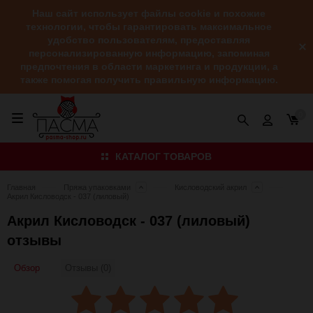
Наш сайт использует файлы cookie и похожие
технологии, чтобы гарантировать максимальное
удобство пользователям, предоставляя
персонализированную информацию, запоминая
предпочтения в области маркетинга и продукции, а
также помогая получить правильную информацию.
0
КАТАЛОГ ТОВАРОВ
Главная
Пряжа упаковками
Кисловодский акрил
Акрил Кисловодск - 037 (лиловый)
Акрил Кисловодск - 037 (лиловый)
отзывы
Обзор
Отзывы (0)