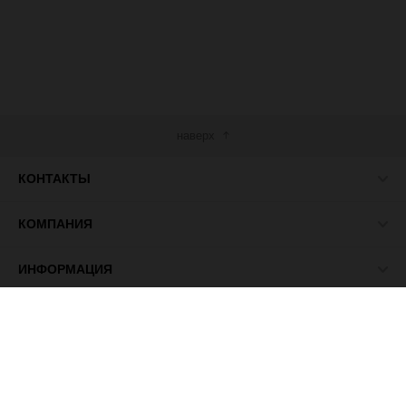
наверх
КОНТАКТЫ
КОМПАНИЯ
ИНФОРМАЦИЯ
МЫ В СЕТИ
© 2026 ПАСМА - универсальный поставщик товаров для
рукоделия.