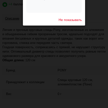
+4
баллов
?
Описание
Отзывы
Не показывать
Легкие и прочные круговые спицы Pony, изготовленные из алюминия
и объединенные гибким прозрачным тросом, идеально подходят для
вязания бесшовных и крупных деталей одежды, таких как ворот или
горловина, спинка или передняя часть свитера.
Гладкая поверхность, соприкасаясь с пряжей, не нарушает структуру
нити. Оптимальный диаметр спицы позволяет получить ровные петли
одинакового размера для красивого и аккуратного узора.
Общая длина:
120 см
Бренд
PONY
Спицы круговые 120 см,
Принадлежит к коллекции
алюмин/пластик (Пони)
Вес
0 г