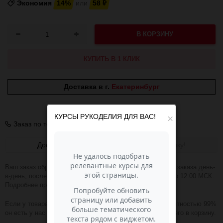
Экономия
14%
или
58
₽
В КОРЗИНУ
КУПИТЬ В 1 КЛИК
Доставка в г.
Екатеринбург
В наличии
КУРСЫ РУКОДЕЛИЯ ДЛЯ ВАС!
×
Заказ по телефону
+7 (343) 200-68-80
Доставка
Получить скидку!
Ваш заказ обрабатываем в течении 1-2 часов. Отправка заказа день-
в-день, после оплаты при условии, что заказ оплачен до 12:00 МСК.
Подробнее про доставку
ЗДЕСЬ
.
Если у товара зелёная надпись В НАЛИЧИИ, то с вероятностью 99%
он есть у нас на складе и вы можете смело добавлять его в корзину.