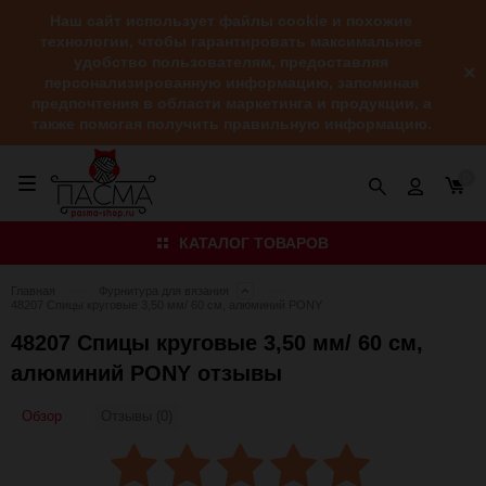
Наш сайт использует файлы cookie и похожие
технологии, чтобы гарантировать максимальное
удобство пользователям, предоставляя
персонализированную информацию, запоминая
предпочтения в области маркетинга и продукции, а
также помогая получить правильную информацию.
0
КАТАЛОГ ТОВАРОВ
Главная
Фурнитура для вязания
48207 Спицы круговые 3,50 мм/ 60 см, алюминий PONY
48207 Спицы круговые 3,50 мм/ 60 см,
алюминий PONY отзывы
Обзор
Отзывы (0)